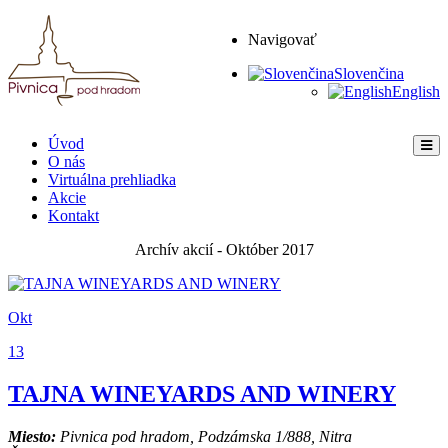
Navigovať
Slovenčina
English
Úvod
O nás
Virtuálna prehliadka
Akcie
Kontakt
Archív akcií - Október 2017
Okt
13
TAJNA WINEYARDS AND WINERY
Miesto:
Pivnica pod hradom, Podzámska 1/888, Nitra