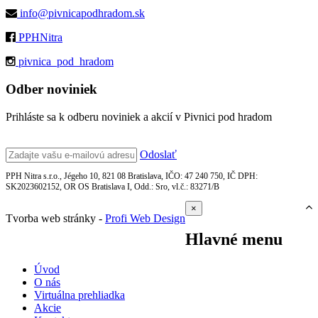
info@pivnicapodhradom.sk
PPHNitra
pivnica_pod_hradom
Odber noviniek
Prihláste sa k odberu noviniek a akcií v Pivnici pod hradom
Odoslať
PPH Nitra s.r.o., Jégeho 10, 821 08 Bratislava, IČO: 47 240 750, IČ DPH:
SK2023602152, OR OS Bratislava I, Odd.: Sro, vl.č.: 83271/B
×
Tvorba web stránky -
Profi Web Design
Hlavné menu
Úvod
O nás
Virtuálna prehliadka
Akcie