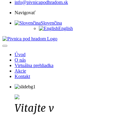
info@pivnicapodhradom.sk
Navigovať
Slovenčina
English
Úvod
O nás
Virtuálna prehliadka
Akcie
Kontakt
Vitajte v
PIVNICI POD 