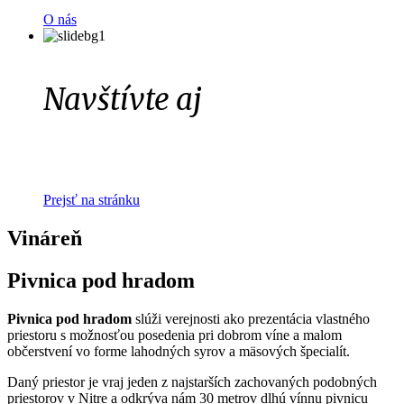
NAJLEPŠEJ VINÁRNI V NITRE
O nás
Navštívte aj
WINE HOUSE
PRI STAROM LETISKU 2/V, BRATISLAVA
Prejsť na stránku
Vináreň
Pivnica pod hradom
Pivnica pod hradom
slúži verejnosti ako prezentácia vlastného
priestoru s možnosťou posedenia pri dobrom víne a malom
občerstvení vo forme lahodných syrov a mäsových špecialít.
Daný priestor je vraj jeden z najstarších zachovaných podobných
priestorov v Nitre a odkrýva nám 30 metrov dlhú vínnu pivnicu