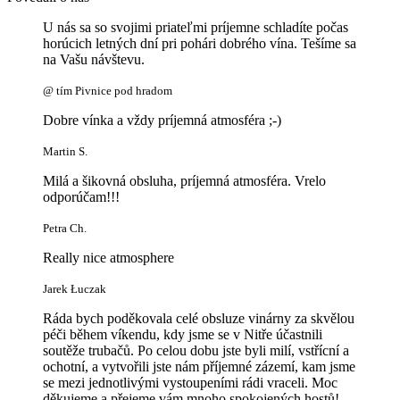
U nás sa so svojimi priateľmi príjemne schladíte počas
horúcich letných dní pri pohári dobrého vína. Tešíme sa
na Vašu návštevu.
@ tím Pivnice pod hradom
Dobre vínka a vždy príjemná atmosféra ;-)
Martin S.
Milá a šikovná obsluha, príjemná atmosféra. Vrelo
odporúčam!!!
Petra Ch.
Really nice atmosphere
Jarek Łuczak
Ráda bych poděkovala celé obsluze vinárny za skvělou
péči během víkendu, kdy jsme se v Nitře účastnili
soutěže trubačů. Po celou dobu jste byli milí, vstřícní a
ochotní, a vytvořili jste nám příjemné zázemí, kam jsme
se mezi jednotlivými vystoupeními rádi vraceli. Moc
děkujeme a přejeme vám mnoho spokojených hostů!