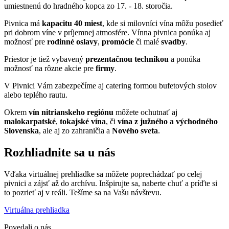
umiestnenú do hradného kopca zo 17. - 18. storočia.
Pivnica má
kapacitu 40 miest
, kde si milovníci vína môžu posedieť
pri dobrom víne v príjemnej atmosfére. Vínna pivnica ponúka aj
možnosť pre
rodinné oslavy
,
promócie
či malé
svadby
.
Priestor je tiež vybavený
prezentačnou technikou
a ponúka
možnosť na rôzne akcie pre
firmy
.
V Pivnici Vám zabezpečíme aj catering formou bufetových stolov
alebo teplého rautu.
Okrem
vín nitrianskeho regiónu
môžete ochutnať aj
malokarpatské
,
tokajské vína
, či
vína z južného a východného
Slovenska
, ale aj zo zahraničia a
Nového sveta
.
Rozhliadnite sa u nás
Vďaka virtuálnej prehliadke sa môžete poprechádzať po celej
pivnici a zájsť až do archívu. Inšpirujte sa, naberte chuť a príďte si
to pozrieť aj v reáli. Tešíme sa na Vašu návštevu.
Virtuálna prehliadka
Povedali o nás