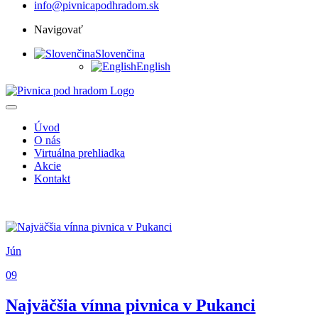
info@pivnicapodhradom.sk
Navigovať
Slovenčina
English
Úvod
O nás
Virtuálna prehliadka
Akcie
Kontakt
Jún
09
Najväčšia vínna pivnica v Pukanci