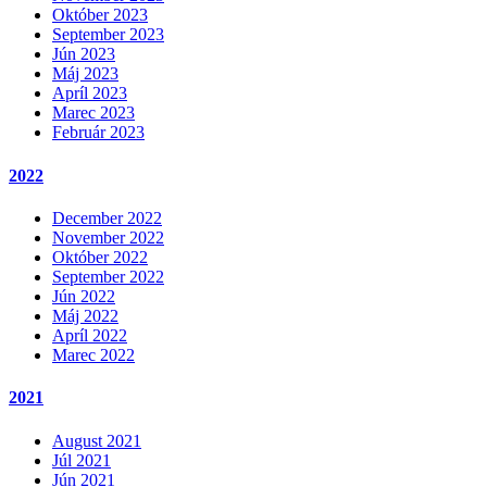
Október 2023
September 2023
Jún 2023
Máj 2023
Apríl 2023
Marec 2023
Február 2023
2022
December 2022
November 2022
Október 2022
September 2022
Jún 2022
Máj 2022
Apríl 2022
Marec 2022
2021
August 2021
Júl 2021
Jún 2021